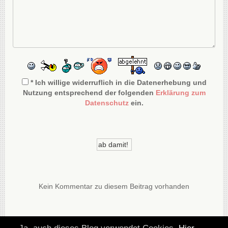
* Ich willige widerruflich in die Datenerhebung und
Nutzung entsprechend der folgenden
Erklärung zum
Datenschutz
ein.
Kein Kommentar zu diesem Beitrag vorhanden
© DesignBlog V5 powered by BlueLionWebdesign.de