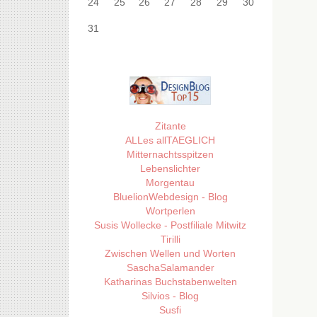
24
25
26
27
28
29
30
31
Zitante
ALLes allTAEGLICH
Mitternachtsspitzen
Lebenslichter
Morgentau
BluelionWebdesign - Blog
Wortperlen
Susis Wollecke - Postfiliale Mitwitz
Tirilli
Zwischen Wellen und Worten
SaschaSalamander
Katharinas Buchstabenwelten
Silvios - Blog
Susfi