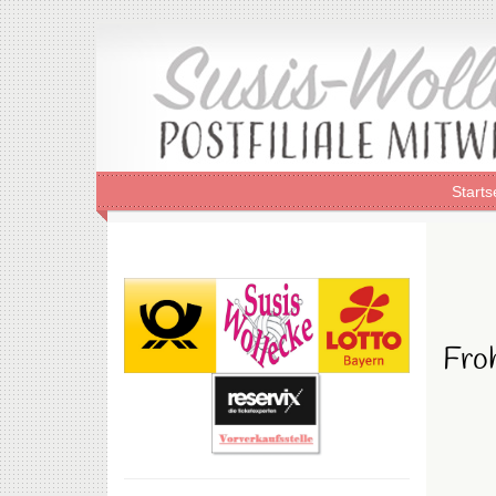
Starts
Fro