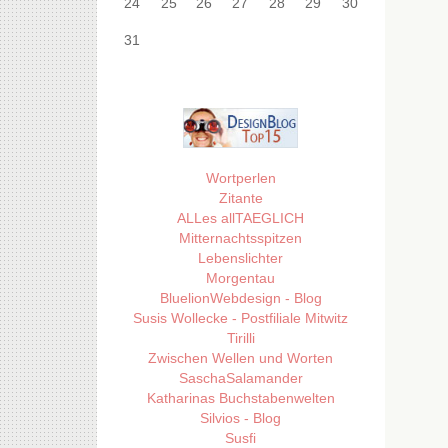
24
25
26
27
28
29
30
31
Wortperlen
Zitante
ALLes allTAEGLICH
Mitternachtsspitzen
Lebenslichter
Morgentau
BluelionWebdesign - Blog
Susis Wollecke - Postfiliale Mitwitz
Tirilli
Zwischen Wellen und Worten
SaschaSalamander
Katharinas Buchstabenwelten
Silvios - Blog
Susfi