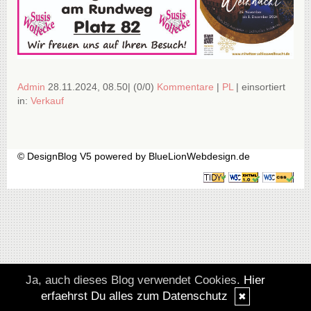
Admin
28.11.2024, 08.50
|
(0/0)
Kommentare
|
PL
|
einsortiert
in:
Verkauf
© DesignBlog V5 powered by BlueLionWebdesign.de
Ja, auch dieses Blog verwendet Cookies.
Hier
erfaehrst Du alles zum Datenschutz
✖