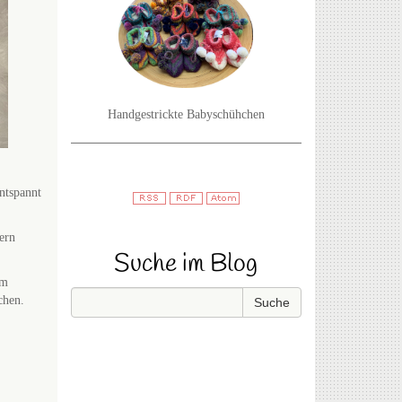
Handgestrickte Babyschühchen
ntspannt
ern
Suche im Blog
em
chen.