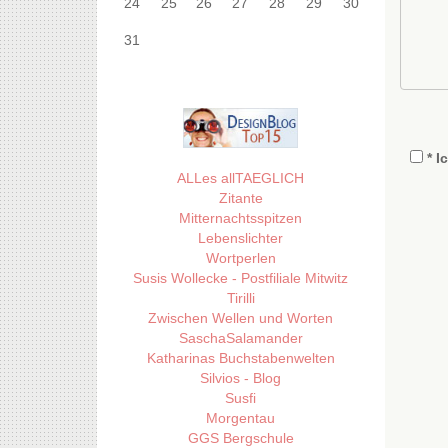
24
25
26
27
28
29
30
31
* I
ALLes allTAEGLICH
Zitante
Mitternachtsspitzen
Lebenslichter
Wortperlen
Susis Wollecke - Postfiliale Mitwitz
Tirilli
Zwischen Wellen und Worten
SaschaSalamander
Katharinas Buchstabenwelten
Silvios - Blog
Susfi
Morgentau
GGS Bergschule