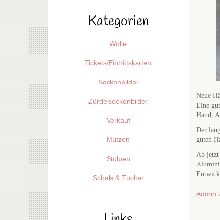
Kategorien
Wolle
Tickets/Eintrittskarten
Sockenbilder
Neue Häk
Zürdelsockenbilder
Eine gut
Hand, Ar
Verkauf
Der lang
Mützen
guten Ha
Ab jetz
Stulpen
Aluminiu
Entwicke
Schals & Tücher
Admin
2
Links