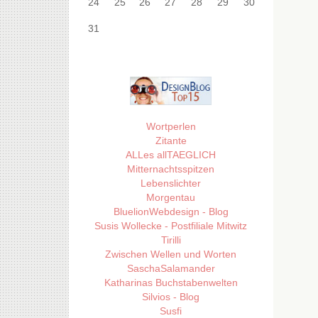
24
25
26
27
28
29
30
31
Wortperlen
Zitante
ALLes allTAEGLICH
Mitternachtsspitzen
Lebenslichter
Morgentau
BluelionWebdesign - Blog
Susis Wollecke - Postfiliale Mitwitz
Tirilli
Zwischen Wellen und Worten
SaschaSalamander
Katharinas Buchstabenwelten
Silvios - Blog
Susfi